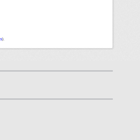
cs
).