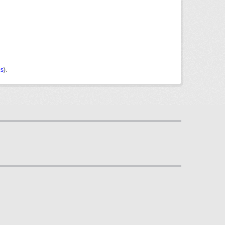
cs
).