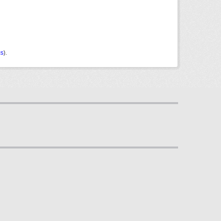
cs
).