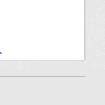
cs
).