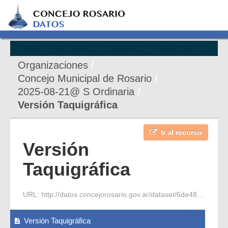
Organizaciones
Concejo Municipal de Rosario
2025-08-21@ S Ordinaria
Versión Taquigráfica
Ir al recurso
Versión
Taquigráfica
URL:
http://datos.concejorosario.gov.ar/dataset/6de48bb0-cec8-4f14-9734-9df278b7a9ad/resource/00a02a32-42a4-49b0-b82e-cef16b606caa/download/2025-08-21-s-ordinaria-2-vt.pdf
Versión Taquigráfica