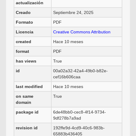
actualización
Creado
Septiembre 24, 2025
Formato
PDF
Licencia
Creative Commons Attribution
created
Hace 10 meses
format
PDF
has views
True
id
00a02a32-42a4-49b0-b82e-
cef16b606caa
last modified
Hace 10 meses
on same
True
domain
package id
6de48bb0-cec8-4f14-9734-
9df278b7a9ad
revision id
192ffe9d-4cd9-40c6-983b-
65883b436405