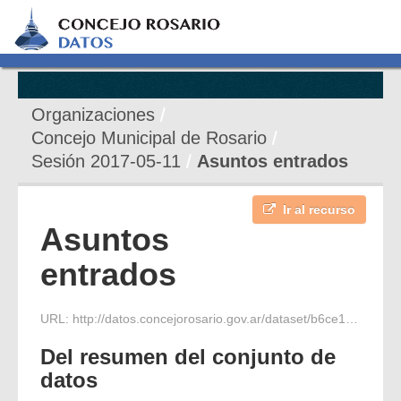
Organizaciones
Concejo Municipal de Rosario
Sesión 2017-05-11
Asuntos entrados
Ir al recurso
Asuntos
entrados
URL:
http://datos.concejorosario.gov.ar/dataset/b6ce1dff-c365-467c-adeb-19e89e702659/resource/b56dcc81-2c6c-4b9a-a0e9-95f379750a46/download/asuntos-entrados-11-05-17.pdf
Del resumen del conjunto de
datos