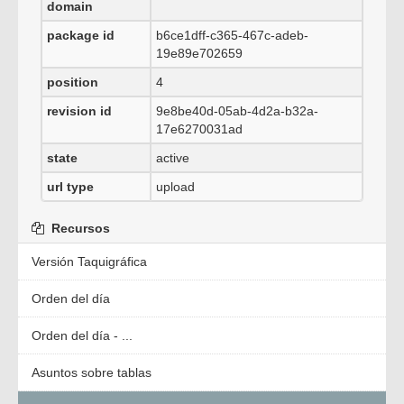
domain
package id
b6ce1dff-c365-467c-adeb-
19e89e702659
position
4
revision id
9e8be40d-05ab-4d2a-b32a-
17e6270031ad
state
active
url type
upload
Recursos
Versión Taquigráfica
Orden del día
Orden del día - ...
Asuntos sobre tablas