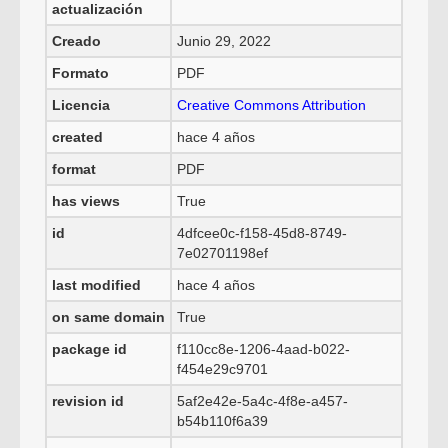
actualización
Creado
Junio 29, 2022
Formato
PDF
Licencia
Creative Commons Attribution
created
hace 4 años
format
PDF
has views
True
id
4dfcee0c-f158-45d8-8749-
7e02701198ef
last modified
hace 4 años
on same domain
True
package id
f110cc8e-1206-4aad-b022-
f454e29c9701
revision id
5af2e42e-5a4c-4f8e-a457-
b54b110f6a39