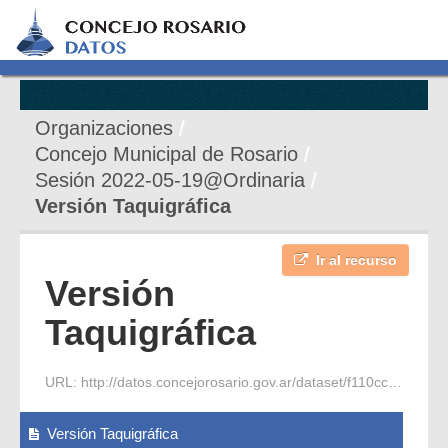
Organizaciones
Concejo Municipal de Rosario
Sesión 2022-05-19@Ordinaria
Versión Taquigráfica
Ir al recurso
Versión
Taquigráfica
URL:
http://datos.concejorosario.gov.ar/dataset/f110cc8e-1206-4aad-b022-f454e29c9701/resource/4dfcee0c-f158-45d8-8749-7e02701198ef/download/2022-05-19-s-ordinaria-6-periodo-1-vt.pdf
Versión Taquigráfica