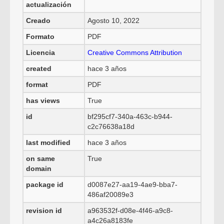
actualización
Creado
Agosto 10, 2022
Formato
PDF
Licencia
Creative Commons Attribution
created
hace 3 años
format
PDF
has views
True
id
bf295cf7-340a-463c-b944-
c2c76638a18d
last modified
hace 3 años
on same
True
domain
package id
d0087e27-aa19-4ae9-bba7-
486af20089e3
revision id
a963532f-d08e-4f46-a9c8-
a4c26a8183fe