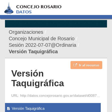
Organizaciones
Concejo Municipal de Rosario
Sesión 2022-07-07@Ordinaria
Versión Taquigráfica
Ir al recurso
Versión
Taquigráfica
URL:
http://datos.concejorosario.gov.ar/dataset/d0087e27-aa19-4ae9-bba7-486af20089e3/resource/bf295cf7-340a-463c-b944-c2c76638a18d/download/2022-07-07-s-ordinaria-10-periodo-1-vt.pdf
Versión Taquigráfica