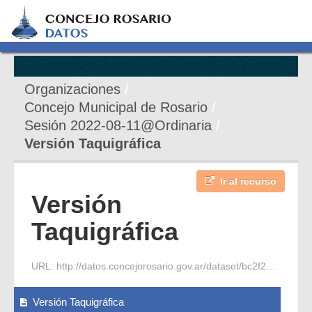
Organizaciones
Concejo Municipal de Rosario
Sesión 2022-08-11@Ordinaria
Versión Taquigráfica
Ir al recurso
Versión
Taquigráfica
URL:
http://datos.concejorosario.gov.ar/dataset/bc2f230e-b6e5-4e43-bb78-43f3fa47f805/resource/7165938e-8d0b-44b9-9823-9dffa3edebf7/download/2022-08-11-s-ordinaria-2-periodo-2-vt.pdf
Versión Taquigráfica