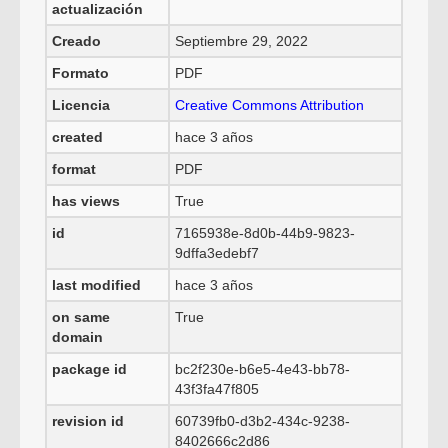
actualización
Creado
Septiembre 29, 2022
Formato
PDF
Licencia
Creative Commons Attribution
created
hace 3 años
format
PDF
has views
True
id
7165938e-8d0b-44b9-9823-
9dffa3edebf7
last modified
hace 3 años
on same
True
domain
package id
bc2f230e-b6e5-4e43-bb78-
43f3fa47f805
revision id
60739fb0-d3b2-434c-9238-
8402666c2d86