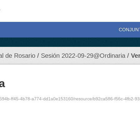
CONJUN
al de Rosario
Sesión 2022-09-29@Ordinaria
Ve
a
4b-ff45-4b78-a774-dd1a0e153160/resource/b92ca586-f56c-4fb2-93a5-49f13460a3