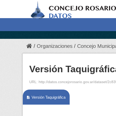
Organizaciones
Concejo Municip
Versión Taquigráfic
URL:
http://datos.concejorosario.gov.ar/dataset/2c8359
Versión Taquigráfica