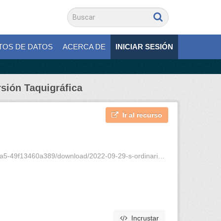
TOS DE DATOS
ACERCA DE
INICIAR SESIÓN
rsión Taquigráfica
Ir al recurso
89/download/2022-09-29-s-ordinaria-5-periodo-2-vt.pdf
Incrustar