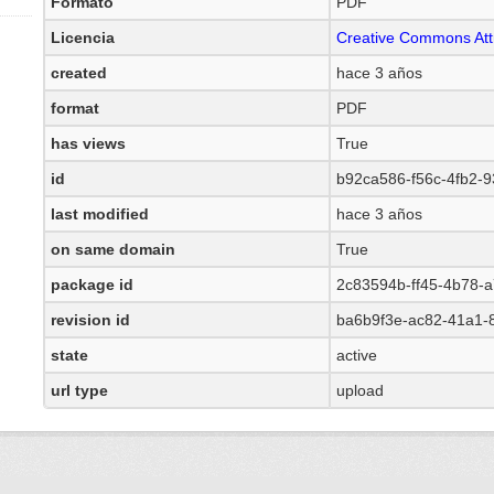
Formato
PDF
Licencia
Creative Commons Attr
created
hace 3 años
format
PDF
has views
True
id
b92ca586-f56c-4fb2-
last modified
hace 3 años
on same domain
True
package id
2c83594b-ff45-4b78-
revision id
ba6b9f3e-ac82-41a1-
state
active
url type
upload