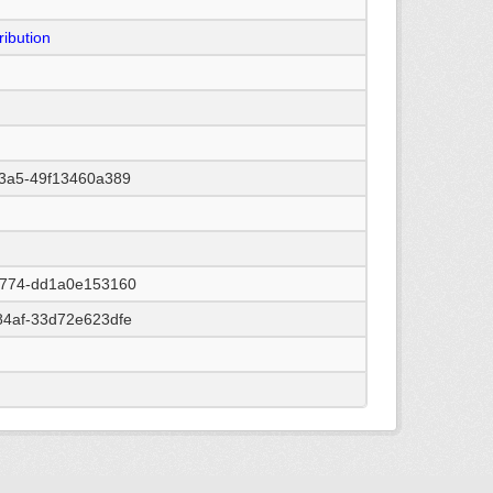
ibution
93a5-49f13460a389
a774-dd1a0e153160
84af-33d72e623dfe