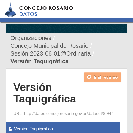
Organizaciones
Concejo Municipal de Rosario
Sesión 2023-06-01@Ordinaria
Versión Taquigráfica
Ir al recurso
Versión
Taquigráfica
URL:
http://datos.concejorosario.gov.ar/dataset/9f944150-b41b-41bf-bb4e-bdaddc0f1a27/resource/a777a2c4-1681-40bd-a678-10133aacd83b/download/2023-06-01-s-ordinaria-7-vt.pdf
Versión Taquigráfica