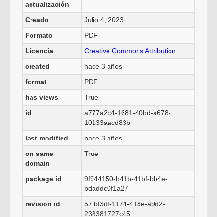
actualización
Creado
Julio 4, 2023
Formato
PDF
Licencia
Creative Commons Attribution
created
hace 3 años
format
PDF
has views
True
id
a777a2c4-1681-40bd-a678-
10133aacd83b
last modified
hace 3 años
on same
True
domain
package id
9f944150-b41b-41bf-bb4e-
bdaddc0f1a27
revision id
57fbf3df-1174-418e-a9d2-
238381727c45