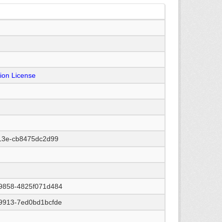
on License
b13e-cb8475dc2d99
9858-4825f071d484
9913-7ed0bd1bcfde