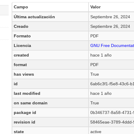
Campo
Valor
Última actualización
Septiembre 26, 2024
Creado
Septiembre 26, 2024
Formato
PDF
Licencia
GNU Free Documentati
created
hace 1 año
format
PDF
has views
True
id
6ab6c3f1-f5e8-43c6-
last modified
hace 1 año
on same domain
True
package id
0b346737-8a58-4731-
revision id
58465eae-3789-4ddd-
state
active