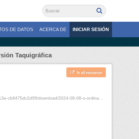
TOS DE DATOS
ACERCA DE
INICIAR SESIÓN
rsión Taquigráfica
Ir al recurso
475dc2d99/download/2024-08-08-s-ordinaria-1-vt.pdf