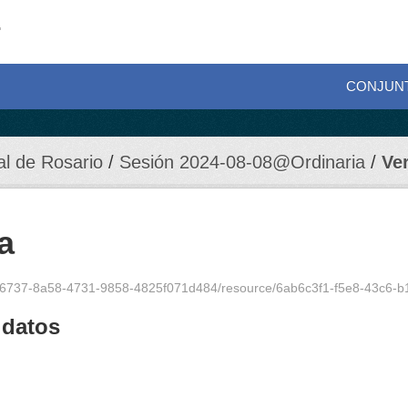
CONJUN
al de Rosario
Sesión 2024-08-08@Ordinaria
Ve
a
46737-8a58-4731-9858-4825f071d484/resource/6ab6c3f1-f5e8-43c6-b13e-cb8
 datos