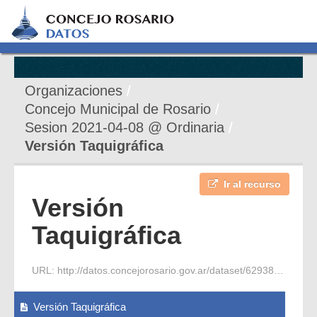
Organizaciones
Concejo Municipal de Rosario
Sesion 2021-04-08 @ Ordinaria
Versión Taquigráfica
Ir al recurso
Versión
Taquigráfica
URL:
http://datos.concejorosario.gov.ar/dataset/62938acc-5995-425e-b206-7f630672a416/resource/e9943561-1de9-4cb3-b2a5-b6e2bace2173/download/2021-04-08-s-ordinaria-4-vt.pdf
Versión Taquigráfica