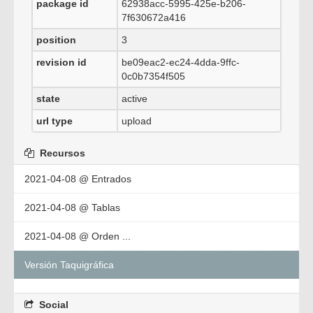
package id
62938acc-5995-425e-b206-
7f630672a416
position
3
revision id
be09eac2-ec24-4dda-9ffc-
0c0b7354f505
state
active
url type
upload
Recursos
2021-04-08 @ Entrados
2021-04-08 @ Tablas
2021-04-08 @ Orden ...
Versión Taquigráfica
Social