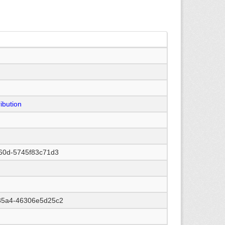
ibution
a60d-5745f83c71d3
85a4-46306e5d25c2