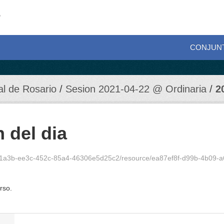
CONJUN
al de Rosario
Sesion 2021-04-22 @ Ordinaria
2
 del dia
c8e51a3b-ee3c-452c-85a4-46306e5d25c2/resource/ea87ef8f-d99b-4b09-
rso.