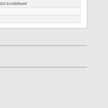
252-61c565ffa44f