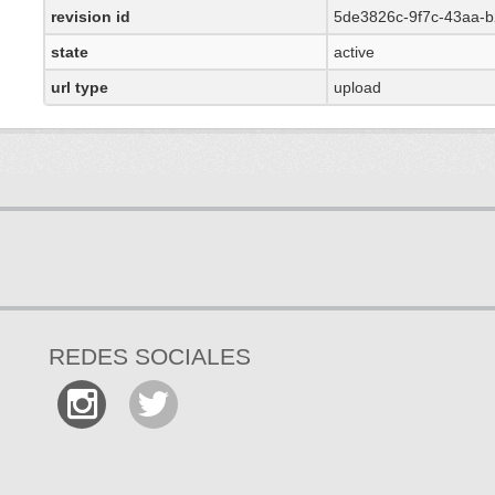
revision id
5de3826c-9f7c-43aa-b
state
active
url type
upload
REDES SOCIALES