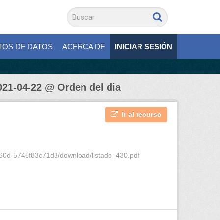
TOS DE DATOS
ACERCA DE
INICIAR SESIÓN
021-04-22 @ Orden del dia
Ir al recurso
a60d-5745f83c71d3/download/listado_430.pdf