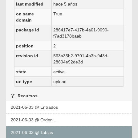
last modified
hace 5 años
on same
True
domain
package id
286417e7-417b-4a01-9090-
f7ad3178baab
position
2
revision id
563a35b2-9701-4b3b-943d-
28604e92de3d
state
active
url type
upload
Recursos
2021-06-03 @ Entrados
2021-06-03 @ Orden ...
2021-06-03 @ Tablas