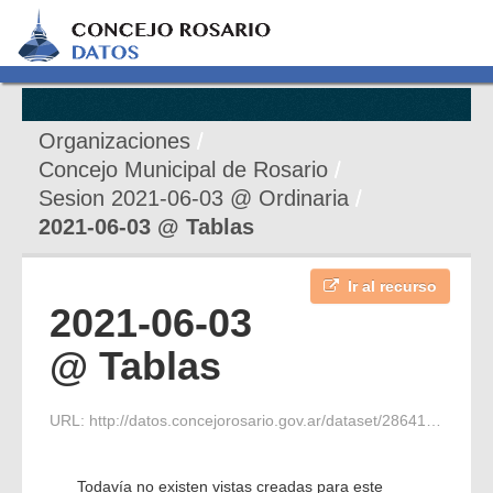
Organizaciones
Concejo Municipal de Rosario
Sesion 2021-06-03 @ Ordinaria
2021-06-03 @ Tablas
Ir al recurso
2021-06-03
@ Tablas
URL:
http://datos.concejorosario.gov.ar/dataset/286417e7-417b-4a01-9090-f7ad3178baab/resource/3dfbb63d-f5ab-473b-a558-1d06736804b4/download/listado_447.pdf
Todavía no existen vistas creadas para este