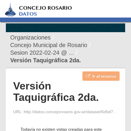
Organizaciones
Concejo Municipal de Rosario
Sesion 2022-02-24 @ ...
Versión Taquigráfica 2da.
Ir al recurso
Versión
Taquigráfica 2da.
URL:
http://datos.concejorosario.gov.ar/dataset/6dfaf756-c18e-46bf-8107-34a016c30967/resource/5c72bf94-c7f2-48fe-8177-3c3b8506a7ff/download/2022-02-24-s-extraordinaria-2-vt.pdf
Todavía no existen vistas creadas para este