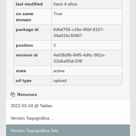
last modified
hace 4 años
on same
True
domain
package id
6dfaf756-c18e-46bf-8107-
34a016c30967
position
2
revision id
4a03b9fb-84f5-4d6c-981e-
31b6a95dc298
state
active
url type
upload
Recursos
2022-02-24 @ Tablas
Versión Taquigráfica ...
Versión Taquigráfica 2da.