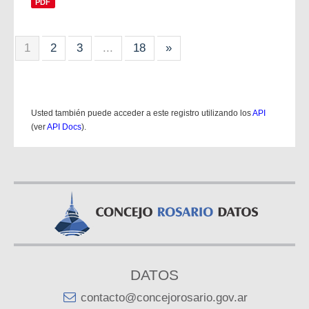
PDF
1
2
3
...
18
»
Usted también puede acceder a este registro utilizando los
API
(ver
API Docs
).
DATOS
contacto@concejorosario.gov.ar