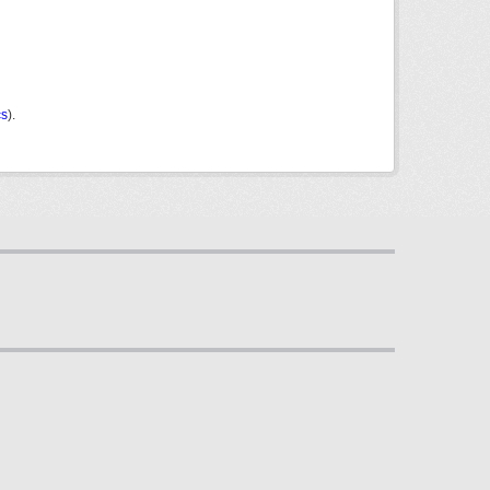
cs
).