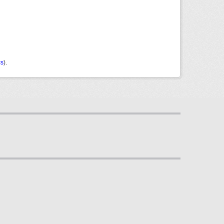
cs
).