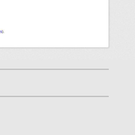
cs
).