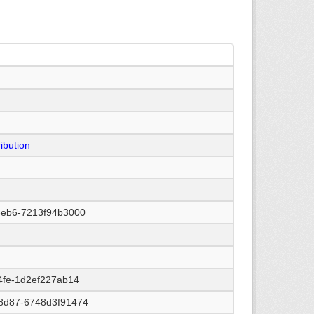
ibution
8eb6-7213f94b3000
4fe-1d2ef227ab14
8d87-6748d3f91474