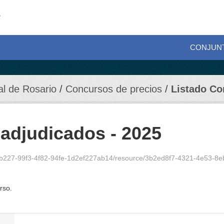
CONJUN
al de Rosario
Concursos de precios
Listado Co
adjudicados - 2025
227-99f3-4f82-94fe-1d2ef227ab14/resource/3b2ed8f7-4321-4e53-8eb6-7213f94b
rso.