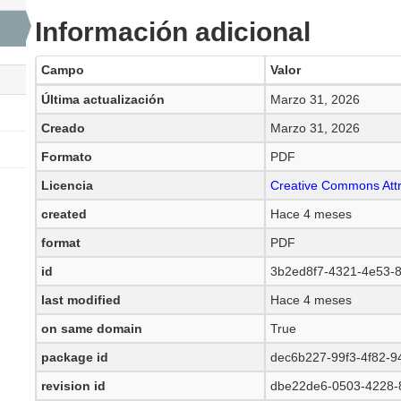
Información adicional
Campo
Valor
Última actualización
Marzo 31, 2026
Creado
Marzo 31, 2026
Formato
PDF
Licencia
Creative Commons Attr
created
Hace 4 meses
format
PDF
id
3b2ed8f7-4321-4e53-
last modified
Hace 4 meses
on same domain
True
package id
dec6b227-99f3-4f82-9
revision id
dbe22de6-0503-4228-