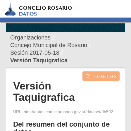
Organizaciones
Concejo Municipal de Rosario
Sesión 2017-05-18
Versión Taquigrafica
Ir al recurso
Versión
Taquigrafica
URL:
http://datos.concejorosario.gov.ar/dataset/db59265f-3eab-43d2-8d84-1f52efe7d064/resource/bcf2e9bb-7466-4ae5-809b-498a738b97a0/download/versiontaquigrafica_2007-5-18.pdf
Del resumen del conjunto de