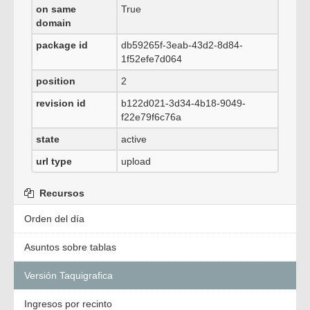
on same
True
domain
package id
db59265f-3eab-43d2-8d84-
1f52efe7d064
position
2
revision id
b122d021-3d34-4b18-9049-
f22e79f6c76a
state
active
url type
upload
Recursos
Orden del día
Asuntos sobre tablas
Versión Taquigrafica
Ingresos por recinto