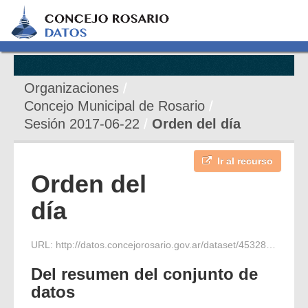
Organizaciones
Concejo Municipal de Rosario
Sesión 2017-06-22
Orden del día
Ir al recurso
Orden del
día
URL:
http://datos.concejorosario.gov.ar/dataset/45328e17-a137-46eb-90d5-ded2b0f06870/resource/117eba9e-b9bb-422c-b863-2ba7e770b062/download/orden-del-dia-14-sesion-22-06-17.pdf
Del resumen del conjunto de
datos