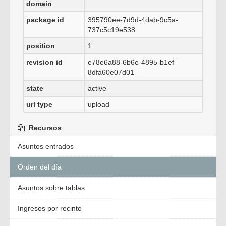
domain
package id
395790ee-7d9d-4dab-9c5a-
737c5c19e538
position
1
revision id
e78e6a88-6b6e-4895-b1ef-
8dfa60e07d01
state
active
url type
upload
Recursos
Asuntos entrados
Orden del día
Asuntos sobre tablas
Ingresos por recinto