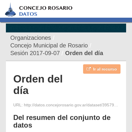
Organizaciones
Concejo Municipal de Rosario
Sesión 2017-09-07
Orden del día
Ir al recurso
Orden del
día
URL:
http://datos.concejorosario.gov.ar/dataset/395790ee-7d9d-4dab-9c5a-737c5c19e538/resource/afda308c-b23c-4dd2-8fd9-2c4d7d43b9f3/download/orden-del-dia-21-sesion-07-09-17.pdf
Del resumen del conjunto de
datos