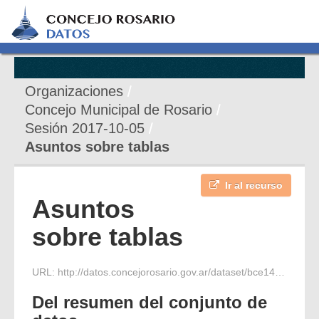
Organizaciones
Concejo Municipal de Rosario
Sesión 2017-10-05
Asuntos sobre tablas
Ir al recurso
Asuntos
sobre tablas
URL:
http://datos.concejorosario.gov.ar/dataset/bce14865-531f-4f53-9bc6-199366dffa30/resource/1336885b-e355-462d-8b0d-f63985bba63e/download/sobre-tablas-05-10-17.pdf
Del resumen del conjunto de