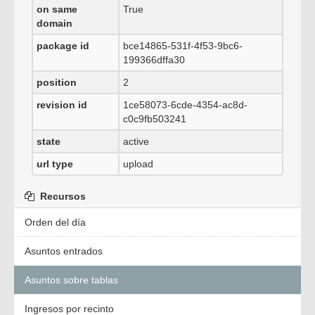
on same
True
domain
package id
bce14865-531f-4f53-9bc6-
199366dffa30
position
2
revision id
1ce58073-6cde-4354-ac8d-
c0c9fb503241
state
active
url type
upload
Recursos
Orden del día
Asuntos entrados
Asuntos sobre tablas
Ingresos por recinto