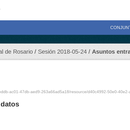
CONJUN
al de Rosario
Sesión 2018-05-24
Asuntos entr
7feddb-ac01-47db-aed9-263a66ad5a18/resource/d40c4992-50e0-40e2-a4fc-4
 datos