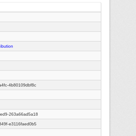
ibution
a4fc-4b80109dbf8c
aed9-263a66ad5a18
849f-e3116faed0b5