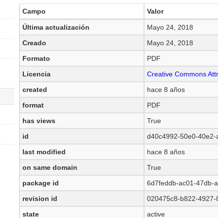
Campo
Valor
Última actualización
Mayo 24, 2018
Creado
Mayo 24, 2018
Formato
PDF
Licencia
Creative Commons Attr
created
hace 8 años
format
PDF
has views
True
id
d40c4992-50e0-40e2-
last modified
hace 8 años
on same domain
True
package id
6d7feddb-ac01-47db-
revision id
020475c8-b822-4927-
state
active