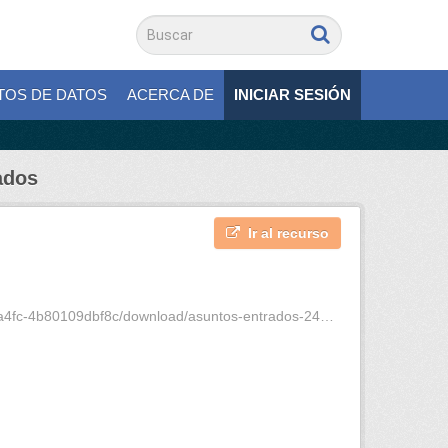
TOS DE DATOS
ACERCA DE
INICIAR SESIÓN
ados
Ir al recurso
b80109dbf8c/download/asuntos-entrados-24-05-18.pdf