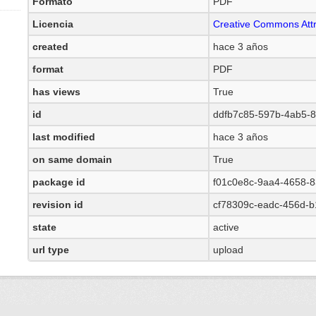
Formato
PDF
Licencia
Creative Commons Attr
created
hace 3 años
format
PDF
has views
True
id
ddfb7c85-597b-4ab5-
last modified
hace 3 años
on same domain
True
package id
f01c0e8c-9aa4-4658-8
revision id
cf78309c-eadc-456d-b
state
active
url type
upload