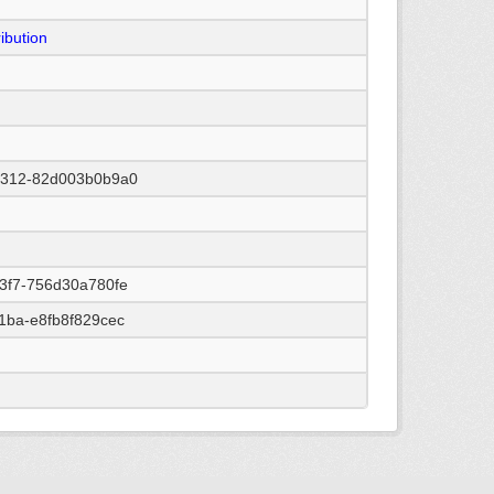
ibution
8312-82d003b0b9a0
3f7-756d30a780fe
1ba-e8fb8f829cec