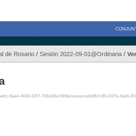
CONJUN
al de Rosario
Sesión 2022-09-01@Ordinaria
Ve
a
8c-9aa4-4658-83f7-756d30a780fe/resource/ddfb7c85-597b-4ab5-8312-82d003b0b9