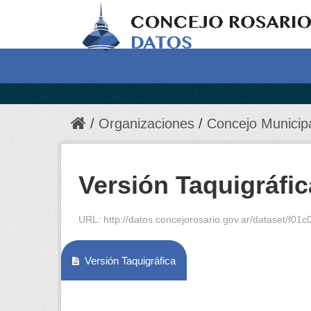
Organizaciones
Concejo Municip
Versión Taquigráfic
URL:
http://datos.concejorosario.gov.ar/dataset/f01c0e
Versión Taquigráfica