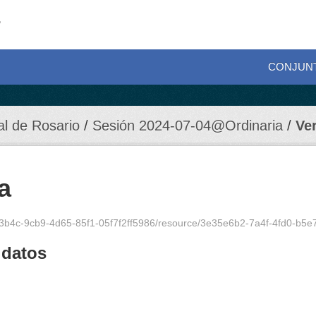
CONJUN
al de Rosario
Sesión 2024-07-04@Ordinaria
Ve
a
e3b4c-9cb9-4d65-85f1-05f7f2ff5986/resource/3e35e6b2-7a4f-4fd0-b5e7-25a
 datos