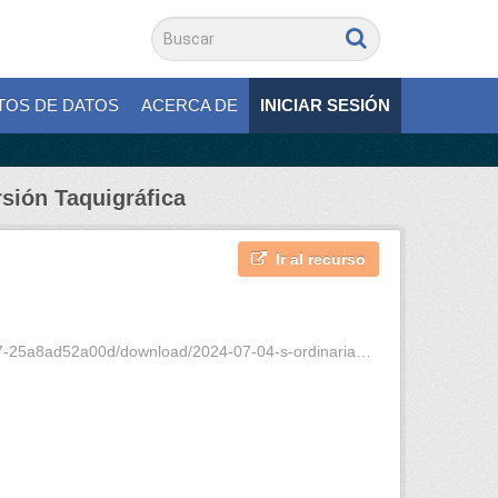
TOS DE DATOS
ACERCA DE
INICIAR SESIÓN
rsión Taquigráfica
Ir al recurso
8ad52a00d/download/2024-07-04-s-ordinaria-9-vt.pdf