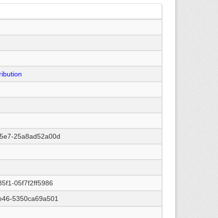
ibution
b5e7-25a8ad52a00d
5f1-05f7f2ff5986
ae46-5350ca69a501