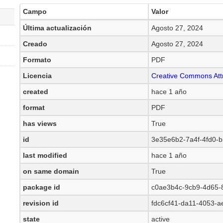
Campo
Valor
Última actualización
Agosto 27, 2024
Creado
Agosto 27, 2024
Formato
PDF
Licencia
Creative Commons Attr
created
hace 1 año
format
PDF
has views
True
id
3e35e6b2-7a4f-4fd0-
last modified
hace 1 año
on same domain
True
package id
c0ae3b4c-9cb9-4d65-8
revision id
fdc6cf41-da11-4053-
state
active