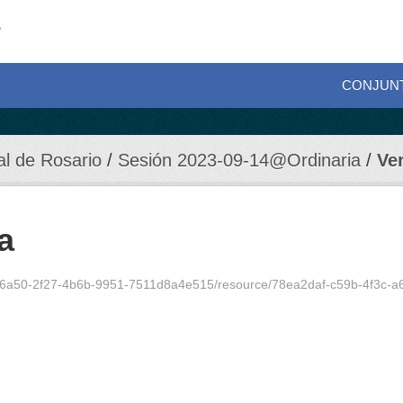
CONJUN
al de Rosario
Sesión 2023-09-14@Ordinaria
Ve
a
b6a50-2f27-4b6b-9951-7511d8a4e515/resource/78ea2daf-c59b-4f3c-a660-a22