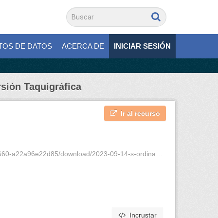
TOS DE DATOS
ACERCA DE
INICIAR SESIÓN
rsión Taquigráfica
Ir al recurso
a96e22d85/download/2023-09-14-s-ordinaria-4-vt.pdf
Incrustar