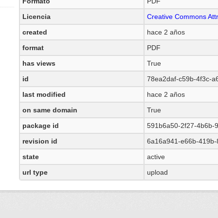
Formato
PDF
Licencia
Creative Commons Attr
created
hace 2 años
format
PDF
has views
True
id
78ea2daf-c59b-4f3c-
last modified
hace 2 años
on same domain
True
package id
591b6a50-2f27-4b6b-
revision id
6a16a941-e66b-419b-
state
active
url type
upload