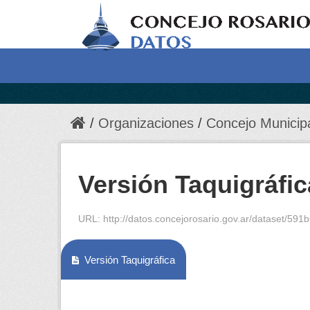
Organizaciones
Concejo Municip
Versión Taquigráfic
URL:
http://datos.concejorosario.gov.ar/dataset/591
Versión Taquigráfica