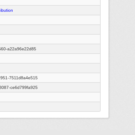
ibution
a660-a22a96e22d85
9951-7511d8a4e515
8087-ce6d799fa925