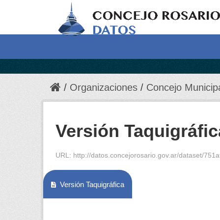
Organizaciones
Concejo Municip
Versión Taquigráfic
URL:
http://datos.concejorosario.gov.ar/dataset/751
Versión Taquigráfica