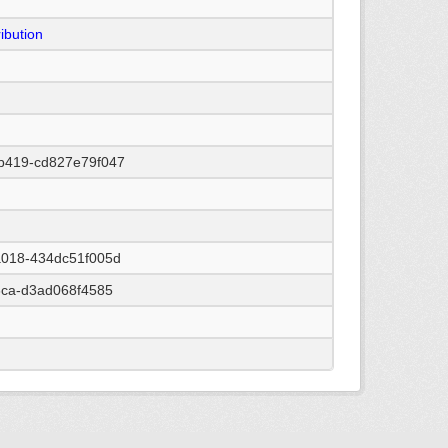
ibution
b419-cd827e79f047
a018-434dc51f005d
3ca-d3ad068f4585