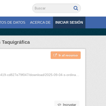
TOS DE DATOS
ACERCA DE
INICIAR SESIÓN
 Taquigráfica
Ir al recurso
27e79f047/download/2025-09-04-s-ordinaria-3-vt.pdf
Incrustar