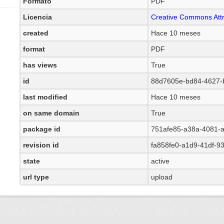
Formato
PDF
Licencia
Creative Commons Attr
created
Hace 10 meses
format
PDF
has views
True
id
88d7605e-bd84-4627-
last modified
Hace 10 meses
on same domain
True
package id
751afe85-a38a-4081-
revision id
fa858fe0-a1d9-41df-9
state
active
url type
upload