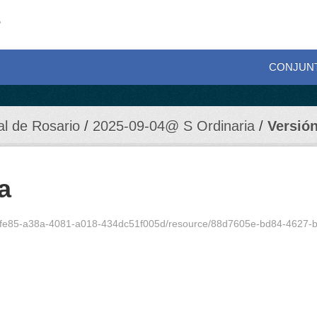
CONJUN
al de Rosario
2025-09-04@ S Ordinaria
Versión
a
afe85-a38a-4081-a018-434dc51f005d/resource/88d7605e-bd84-4627-b419-cd8