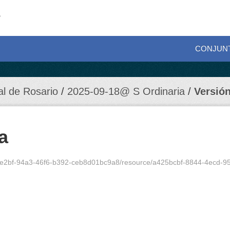
CONJUN
al de Rosario
2025-09-18@ S Ordinaria
Versión
a
de2bf-94a3-46f6-b392-ceb8d01bc9a8/resource/a425bcbf-8844-4ecd-9509-44b