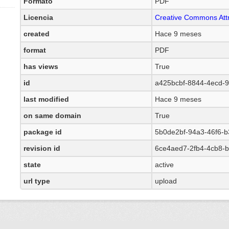
Formato
PDF
Licencia
Creative Commons Attr
created
Hace 9 meses
format
PDF
has views
True
id
a425bcbf-8844-4ecd-
last modified
Hace 9 meses
on same domain
True
package id
5b0de2bf-94a3-46f6-
revision id
6ce4aed7-2fb4-4cb8-
state
active
url type
upload