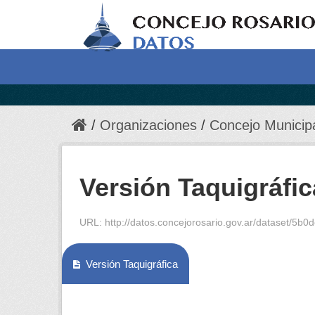
Organizaciones
Concejo Municip
Versión Taquigráfic
URL:
http://datos.concejorosario.gov.ar/dataset/5b0
Versión Taquigráfica