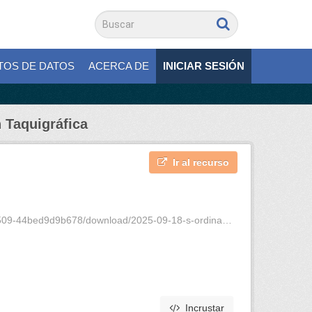
TOS DE DATOS
ACERCA DE
INICIAR SESIÓN
 Taquigráfica
Ir al recurso
ed9d9b678/download/2025-09-18-s-ordinaria-4-vt.pdf
Incrustar