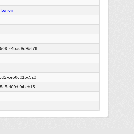
ibution
9509-44bed9d9b678
b392-ceb8d01bc9a8
b5e5-d09df94feb15