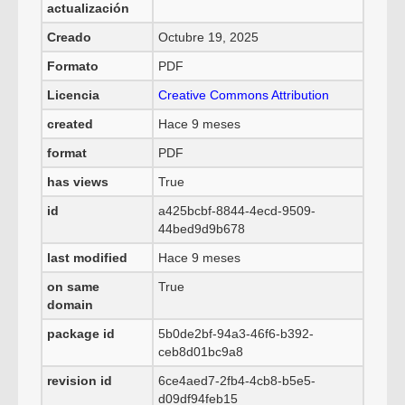
actualización
Creado
Octubre 19, 2025
Formato
PDF
Licencia
Creative Commons Attribution
created
Hace 9 meses
format
PDF
has views
True
id
a425bcbf-8844-4ecd-9509-
44bed9d9b678
last modified
Hace 9 meses
on same
True
domain
package id
5b0de2bf-94a3-46f6-b392-
ceb8d01bc9a8
revision id
6ce4aed7-2fb4-4cb8-b5e5-
d09df94feb15