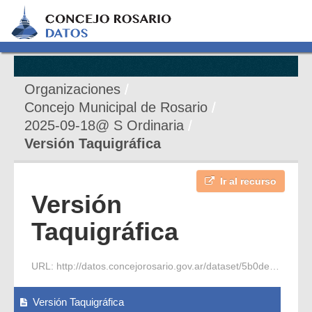
Organizaciones
Concejo Municipal de Rosario
2025-09-18@ S Ordinaria
Versión Taquigráfica
Ir al recurso
Versión
Taquigráfica
URL:
http://datos.concejorosario.gov.ar/dataset/5b0de2bf-94a3-46f6-b392-ceb8d01bc9a8/resource/a425bcbf-8844-4ecd-9509-44bed9d9b678/download/2025-09-18-s-ordinaria-4-vt.pdf
Versión Taquigráfica