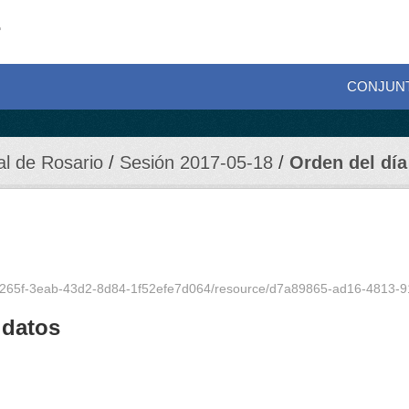
CONJUN
al de Rosario
Sesión 2017-05-18
Orden del día
db59265f-3eab-43d2-8d84-1f52efe7d064/resource/d7a89865-ad16-4813-
 datos