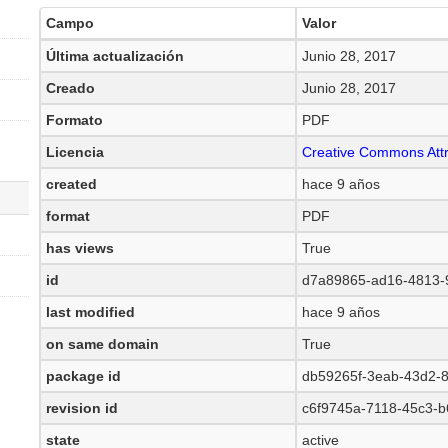
Campo
Valor
Última actualización
Junio 28, 2017
Creado
Junio 28, 2017
Formato
PDF
Licencia
Creative Commons Attr
created
hace 9 años
format
PDF
has views
True
id
d7a89865-ad16-4813-
last modified
hace 9 años
on same domain
True
package id
db59265f-3eab-43d2-
revision id
c6f9745a-7118-45c3-b
state
active