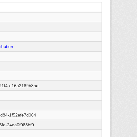
ibution
91f4-e16a2189b8aa
8d84-1f52efe7d064
6fe-24ea0f083bf0