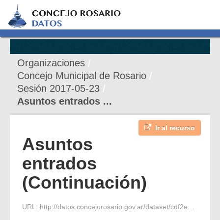
Organizaciones
Concejo Municipal de Rosario
Sesión 2017-05-23
Asuntos entrados ...
Ir al recurso
Asuntos
entrados
(Continuación)
URL:
http://datos.concejorosario.gov.ar/dataset/cdf2eacd-02e0-4f44-a8f9-8c22015ded0e/resource/90e94014-b5d8-4e52-b869-884106b918b0/download/asuntos-entrados-23-05-17-continuacion.pdf