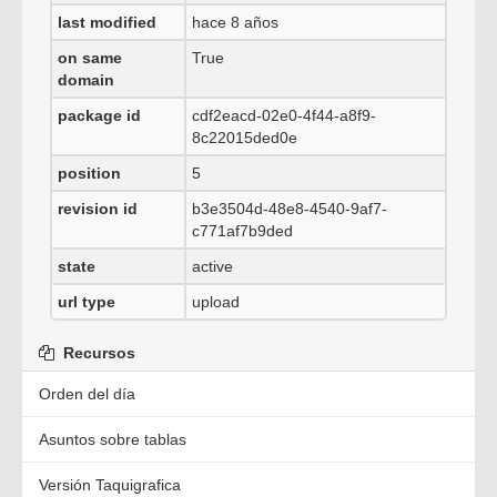
last modified
hace 8 años
on same
True
domain
package id
cdf2eacd-02e0-4f44-a8f9-
8c22015ded0e
position
5
revision id
b3e3504d-48e8-4540-9af7-
c771af7b9ded
state
active
url type
upload
Recursos
Orden del día
Asuntos sobre tablas
Versión Taquigrafica