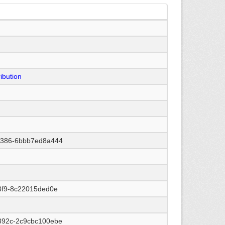
ibution
a386-6bbb7ed8a444
8f9-8c22015ded0e
892c-2c9cbc100ebe