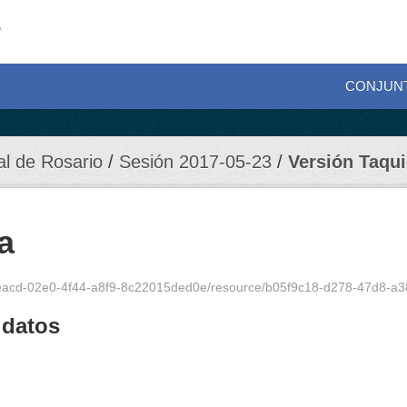
CONJUN
al de Rosario
Sesión 2017-05-23
Versión Taqui
a
2eacd-02e0-4f44-a8f9-8c22015ded0e/resource/b05f9c18-d278-47d8-a386-6bb
 datos