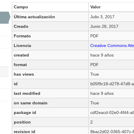
Campo
Valor
Última actualización
Julio 3, 2017
Creado
Junio 28, 2017
Formato
PDF
Licencia
Creative Commons Attr
created
hace 9 años
format
PDF
has views
True
id
b05f9c18-d278-47d8-
last modified
hace 9 años
on same domain
True
package id
cdf2eacd-02e0-4f44-a
position
2
revision id
8bac2d02-0365-407c-