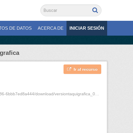
TOS DE DATOS
ACERCA DE
INICIAR SESIÓN
grafica
Ir al recurso
b7ed8a444/download/versiontaquigrafica_0005155.pdf