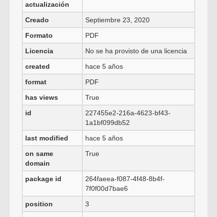
actualización
Creado
Septiembre 23, 2020
Formato
PDF
Licencia
No se ha provisto de una licencia
created
hace 5 años
format
PDF
has views
True
id
227455e2-216a-4623-bf43-
1a1bf099db52
last modified
hace 5 años
on same
True
domain
package id
264faeea-f087-4f48-8b4f-
7f0f00d7bae6
position
3