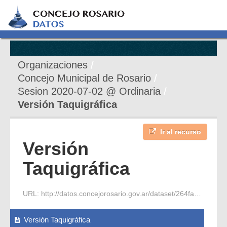
Organizaciones
Concejo Municipal de Rosario
Sesion 2020-07-02 @ Ordinaria
Versión Taquigráfica
Ir al recurso
Versión
Taquigráfica
URL:
http://datos.concejorosario.gov.ar/dataset/264faeea-f087-4f48-8b4f-7f0f00d7bae6/resource/227455e2-216a-4623-bf43-1a1bf099db52/download/2020-07-02-s-ordinaria-7-vt.pdf
Versión Taquigráfica