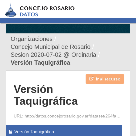
Organizaciones
Concejo Municipal de Rosario
Sesion 2020-07-02 @ Ordinaria
Versión Taquigráfica
Ir al recurso
Versión
Taquigráfica
URL:
http://datos.concejorosario.gov.ar/dataset/264faeea-f087-4f48-8b4f-7f0f00d7bae6/resource/227455e2-216a-4623-bf43-1a1bf099db52/download/2020-07-02-s-ordinaria-7-vt.pdf
Versión Taquigráfica