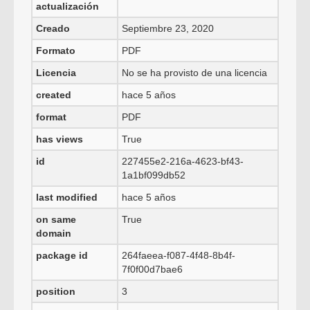
actualización
Creado
Septiembre 23, 2020
Formato
PDF
Licencia
No se ha provisto de una licencia
created
hace 5 años
format
PDF
has views
True
id
227455e2-216a-4623-bf43-
1a1bf099db52
last modified
hace 5 años
on same
True
domain
package id
264faeea-f087-4f48-8b4f-
7f0f00d7bae6
position
3