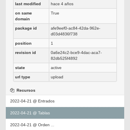
last modified
hace 4 años
on same
True
domain
package id
afe9eef0-ac84-42da-962e-
d03d4836f738
position
1
revision id
0a6e24c2-bce9-4dac-aca7-
82db525f4892
state
active
url type
upload
Recursos
2022-04-21 @ Entrados
2022-04-21 @ Tablas
2022-04-21 @ Orden ...