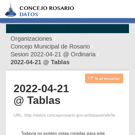
Organizaciones
Concejo Municipal de Rosario
Sesion 2022-04-21 @ Ordinaria
2022-04-21 @ Tablas
Ir al recurso
2022-04-21
@ Tablas
URL:
http://datos.concejorosario.gov.ar/dataset/afe9eef0-ac84-42da-962e-d03d4836f738/resource/5343eb05-a412-4145-8f43-036427cd7da0/download/listado_568.pdf
Todavía no existen vistas creadas para este