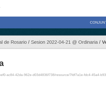
CONJUN
al de Rosario
Sesion 2022-04-21 @ Ordinaria
V
a
f0-ac84-42da-962e-d03d4836f738/resource/7fdf7a1e-fdc4-45a4-b936-83f417ef79