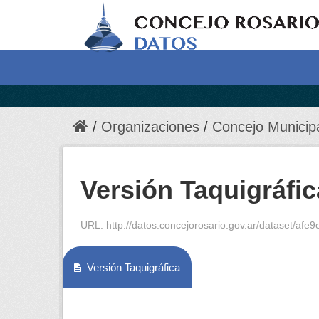
Organizaciones
Concejo Municip
Versión Taquigráfic
URL:
http://datos.concejorosario.gov.ar/dataset/afe9ee
Versión Taquigráfica