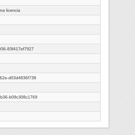
na licencia
936-83f417ef7927
962e-d03d4836f738
bb36-b09c308c1769