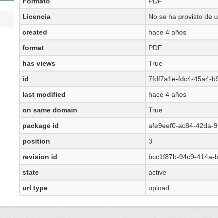
Formato
PDF
Licencia
No se ha provisto de u
created
hace 4 años
format
PDF
has views
True
id
7fdf7a1e-fdc4-45a4-b
last modified
hace 4 años
on same domain
True
package id
afe9eef0-ac84-42da-
position
3
revision id
bcc1f87b-94c9-414a-
state
active
url type
upload