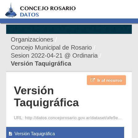
Organizaciones
Concejo Municipal de Rosario
Sesion 2022-04-21 @ Ordinaria
Versión Taquigráfica
Ir al recurso
Versión
Taquigráfica
URL:
http://datos.concejorosario.gov.ar/dataset/afe9eef0-ac84-42da-962e-d03d4836f738/resource/7fdf7a1e-fdc4-45a4-b936-83f417ef7927/download/2022-04-21-s-ordinaria-4-periodo-1-vt.pdf
Versión Taquigráfica