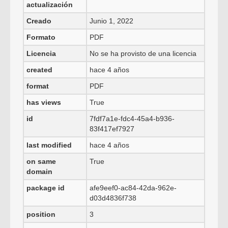
actualización
Creado
Junio 1, 2022
Formato
PDF
Licencia
No se ha provisto de una licencia
created
hace 4 años
format
PDF
has views
True
id
7fdf7a1e-fdc4-45a4-b936-
83f417ef7927
last modified
hace 4 años
on same
True
domain
package id
afe9eef0-ac84-42da-962e-
d03d4836f738
position
3