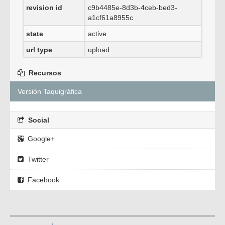
revision id
c9b4485e-8d3b-4ceb-bed3-
a1cf61a8955c
state
active
url type
upload
Recursos
Versión Taquigráfica
Social
Google+
Twitter
Facebook