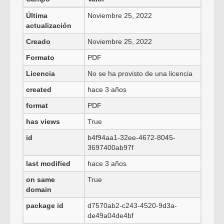
Última
Noviembre 25, 2022
actualización
Creado
Noviembre 25, 2022
Formato
PDF
Licencia
No se ha provisto de una licencia
created
hace 3 años
format
PDF
has views
True
id
b4f94aa1-32ee-4672-8045-
3697400ab97f
last modified
hace 3 años
on same
True
domain
package id
d7570ab2-c243-4520-9d3a-
de49a04de4bf