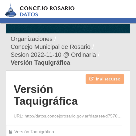
Organizaciones
Concejo Municipal de Rosario
Sesion 2022-11-10 @ Ordinaria
Versión Taquigráfica
Ir al recurso
Versión
Taquigráfica
URL:
http://datos.concejorosario.gov.ar/dataset/d7570ab2-c243-4520-9d3a-de49a04de4bf/resource/b4f94aa1-32ee-4672-8045-3697400ab97f/download/2022-11-10-s-ordinaria-8-periodo-2-vt.pdf
Versión Taquigráfica