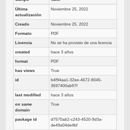
Última
Noviembre 25, 2022
actualización
Creado
Noviembre 25, 2022
Formato
PDF
Licencia
No se ha provisto de una licencia
created
hace 3 años
format
PDF
has views
True
id
b4f94aa1-32ee-4672-8045-
3697400ab97f
last modified
hace 3 años
on same
True
domain
package id
d7570ab2-c243-4520-9d3a-
de49a04de4bf