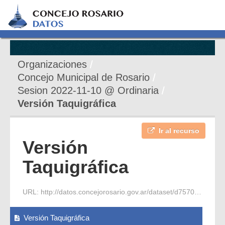
Organizaciones
Concejo Municipal de Rosario
Sesion 2022-11-10 @ Ordinaria
Versión Taquigráfica
Ir al recurso
Versión
Taquigráfica
URL:
http://datos.concejorosario.gov.ar/dataset/d7570ab2-c243-4520-9d3a-de49a04de4bf/resource/b4f94aa1-32ee-4672-8045-3697400ab97f/download/2022-11-10-s-ordinaria-8-periodo-2-vt.pdf
Versión Taquigráfica