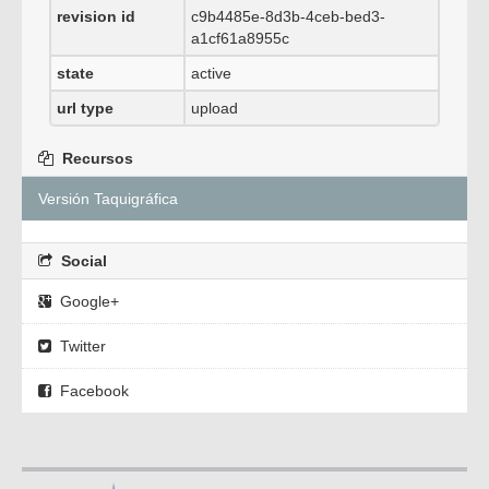
revision id
c9b4485e-8d3b-4ceb-bed3-
a1cf61a8955c
state
active
url type
upload
Recursos
Versión Taquigráfica
Social
Google+
Twitter
Facebook